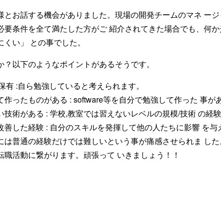
様とお話する機会がありました。現場の開発チームのマネ ージ
必要条件を全て満たした方がご 紹介されてきた場合でも、何か
にくい」 との事でした。
か？以下のようなポイントがあるそうです。
)保有 :自ら勉強していると考えられます。
ったものがある : software等を自分で勉強して作った 事が
技術がある : 学校,教室では習えないレベルの規模/技術 の経
善した経験 : 自分のスキルを発揮して他の人たちに影響 を与
には普通の経験だけでは難しいという事が痛感させられま した
転職活動に繋がります。頑張って いきましょう！！