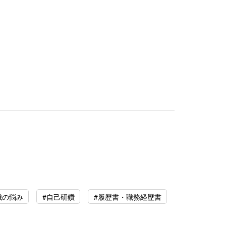
職の悩み
#自己研鑽
#履歴書・職務経歴書