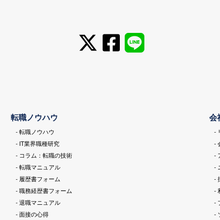
転職ノウハウ
会
- 転職ノウハウ
-
- IT業界職種研究
-
- コラム：転職の技術
-
- 転職マニュアル
-
- 履歴書フォーム
-
- 職務経歴書フォーム
-
- 退職マニュアル
-
- 面接の心得
-