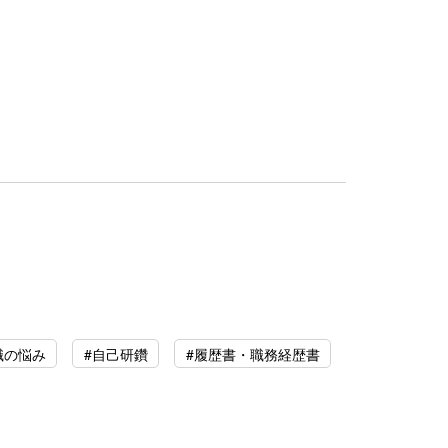
職の悩み
#自己研鑽
#履歴書・職務経歴書