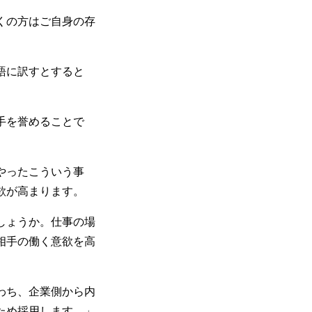
くの方はご自身の存
語に訳すとすると
手を誉めることで
やったこういう事
欲が高まります。
しょうか。仕事の場
相手の働く意欲を高
わち、企業側から内
ため採用します。」