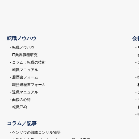
転職ノウハウ
会
- 転職ノウハウ
-
- IT業界職種研究
-
- コラム：転職の技術
-
- 転職マニュアル
-
- 履歴書フォーム
-
- 職務経歴書フォーム
-
- 退職マニュアル
-
- 面接の心得
-
- 転職FAQ
-
-
コラム／記事
- ケンゾウの戦略コンサル物語