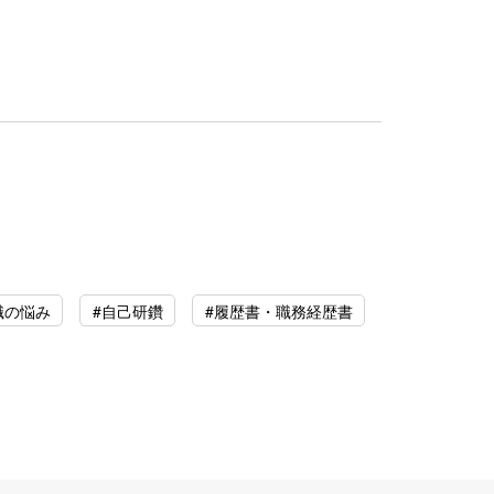
職の悩み
#自己研鑽
#履歴書・職務経歴書