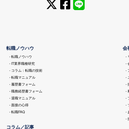
転職ノウハウ
会
- 転職ノウハウ
-
- IT業界職種研究
-
- コラム：転職の技術
-
- 転職マニュアル
-
- 履歴書フォーム
-
- 職務経歴書フォーム
-
- 退職マニュアル
-
- 面接の心得
-
- 転職FAQ
-
-
コラム／記事