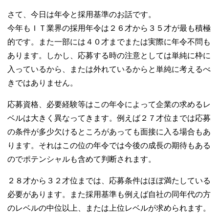
さて、今日は年令と採用基準のお話です。
今年もＩＴ業界の採用年令は２６才から３５才が最も積極
的です。また一部には４０才までまたは実際に年令不問も
あります。しかし、応募する時の注意としては単純に枠に
入っているから、または外れているからと単純に考えるべ
きではありません。
応募資格、必要経験等はこの年令によって企業の求めるレ
ベルは大きく異なってきます。例えば２７才位までは応募
の条件が多少欠けるところがあっても面接に入る場合もあ
ります。それはこの位の年令では今後の成長の期待もある
のでポテンシャルも含めて判断されます。
２８才から３２才位までは、応募条件はほぼ満たしている
必要があります。また採用基準も例えば自社の同年代の方
のレベルの中位以上、または上位レベルが求められます。