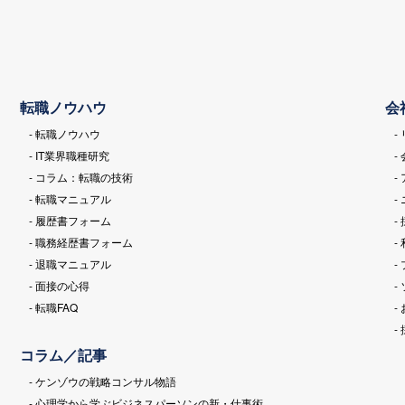
転職ノウハウ
会
- 転職ノウハウ
-
- IT業界職種研究
-
- コラム：転職の技術
-
- 転職マニュアル
-
- 履歴書フォーム
-
- 職務経歴書フォーム
-
- 退職マニュアル
-
- 面接の心得
-
- 転職FAQ
-
-
コラム／記事
- ケンゾウの戦略コンサル物語
- 心理学から学ぶビジネスパーソンの新・仕事術