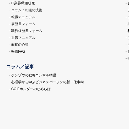
- IT業界職種研究
-
- コラム：転職の技術
-
- 転職マニュアル
-
- 履歴書フォーム
-
- 職務経歴書フォーム
-
- 退職マニュアル
-
- 面接の心得
-
- 転職FAQ
-
-
コラム／記事
- ケンゾウの戦略コンサル物語
- 心理学から学ぶビジネスパーソンの新・仕事術
- CCIEホルダーのなめらぼ