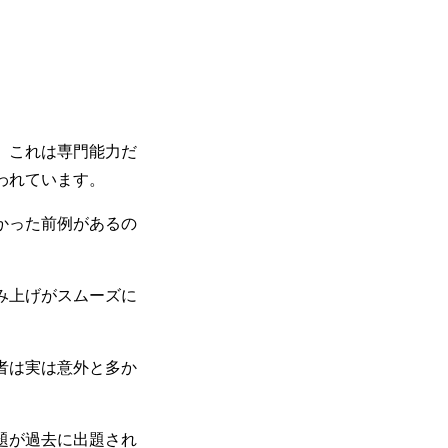
。これは専門能力だ
われています。
かった前例があるの
み上げがスムーズに
者は実は意外と多か
題が過去に出題され