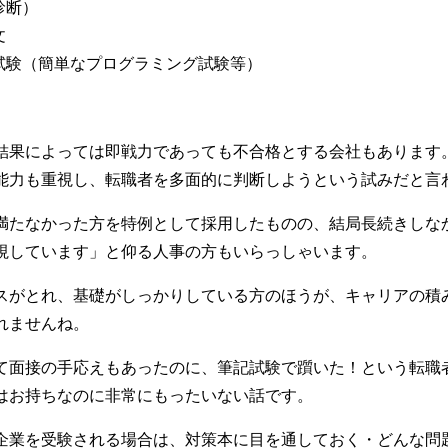
診断）
文
試験（簡単なプログラミング試験等）
。
結果によっては即戦力であっても不合格とする会社もあります
能力も重視し、転職者を多面的に判断しようという試みだと言
満たなかった方を特例として採用したものの、結局長続きしな
視しています」と仰る人事の方もいらっしゃいます。
スがとれ、基礎がしっかりしている方のほうが、キャリアの積
れませんね。
て面接の手応えもあったのに、筆記試験で躓いた！という転職
はお持ちなのに非常にもったいない話です。
企業を受験される場合は、対策本に目を通しておく・どんな問