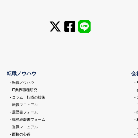
転職ノウハウ
会
- 転職ノウハウ
-
- IT業界職種研究
-
- コラム：転職の技術
-
- 転職マニュアル
-
- 履歴書フォーム
-
- 職務経歴書フォーム
-
- 退職マニュアル
-
- 面接の心得
-