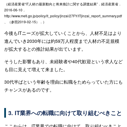
（経済産業省“IT人材の最新動向と将来推計に関する調査結果”．経済産業省．
2016-06-10．
http://www.meti.go.jp/policy/it_policy/jinzai/27FY/ITjinzai_report_summary.pdf
、（参照2019-02-15）．）
今後もITニーズが拡大していくことから、人材不足はより
進んでいき2030年には約59万人程度まで人材の不足規模
が拡大するとの推計結果が出ています。
そうした影響もあり、未経験者や40代歓迎という求人など
も目に見えて増えて来ました。
30代半ばという年齢を理由に転職をためらっていた方にも
チャンスがあるのです。
3. IT業界への転職に向けて取り組むべきこと
ここからは、IT業界での転職に向けて、取り組むべきこと