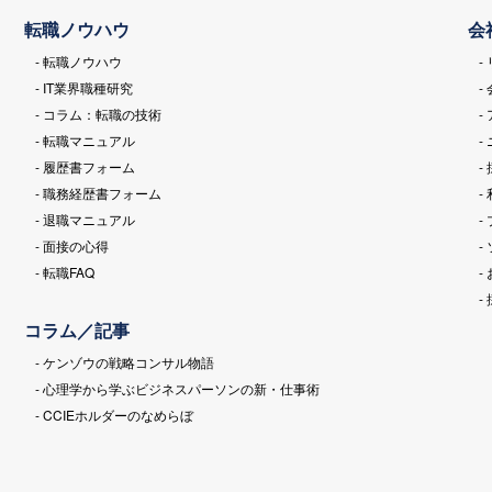
転職ノウハウ
会
- 転職ノウハウ
-
- IT業界職種研究
-
- コラム：転職の技術
-
- 転職マニュアル
-
- 履歴書フォーム
-
- 職務経歴書フォーム
-
- 退職マニュアル
-
- 面接の心得
-
- 転職FAQ
-
-
コラム／記事
- ケンゾウの戦略コンサル物語
- 心理学から学ぶビジネスパーソンの新・仕事術
- CCIEホルダーのなめらぼ