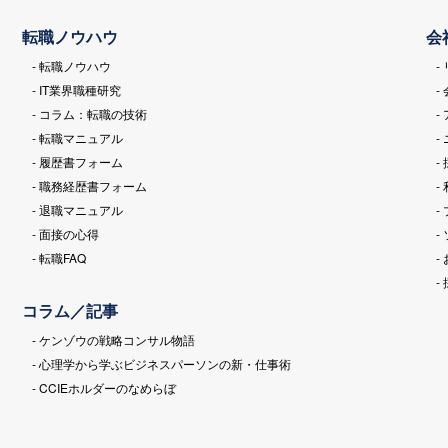
転職ノウハウ
会
- 転職ノウハウ
-
- IT業界職種研究
-
- コラム：転職の技術
-
- 転職マニュアル
-
- 履歴書フォーム
-
- 職務経歴書フォーム
-
- 退職マニュアル
-
- 面接の心得
-
- 転職FAQ
-
-
コラム／記事
- ケンゾウの戦略コンサル物語
- 心理学から学ぶビジネスパーソンの新・仕事術
- CCIEホルダーのなめらぼ